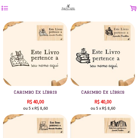
4
.
Carimbo Ex líbris
Carimbo Ex líbris
R$
40,00
R$
40,00
ou
5
x
R$
8,60
ou
5
x
R$
8,60