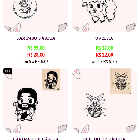
Carimbo Páscoa
Ovelha
R$
35,00
R$
27,00
R$
28,00
R$
22,00
ou
5
x
R$
6,02
ou
4
x
R$
5,85
Carimbo de Páscoa
Coelho de Páscoa