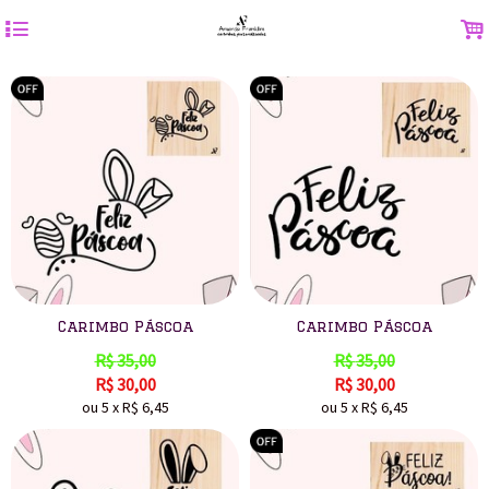
4
.
Carimbo Páscoa
Carimbo Páscoa
R$
35,00
R$
35,00
R$
30,00
R$
30,00
ou
5
x
R$
6,45
ou
5
x
R$
6,45