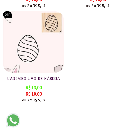
ou
2
x
R$
5,18
ou
2
x
R$
5,18
Carimbo Ovo de Páscoa
R$
13,00
R$
10,00
ou
2
x
R$
5,18