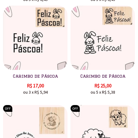
Carimbo de Páscoa
Carimbo de Páscoa
R$
17,00
R$
25,00
ou
3
x
R$
5,94
ou
5
x
R$
5,38