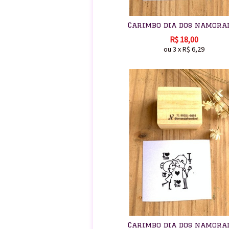
Carimbo dia dos namora
R$
18,00
ou
3
x
R$
6,29
Carimbo dia dos namora