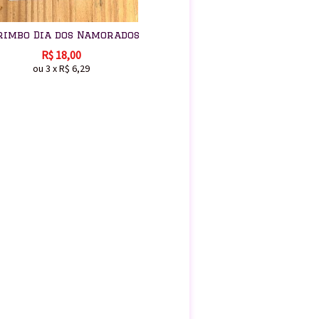
rimbo Dia dos Namorados
R$
18,00
ou
3
x
R$
6,29