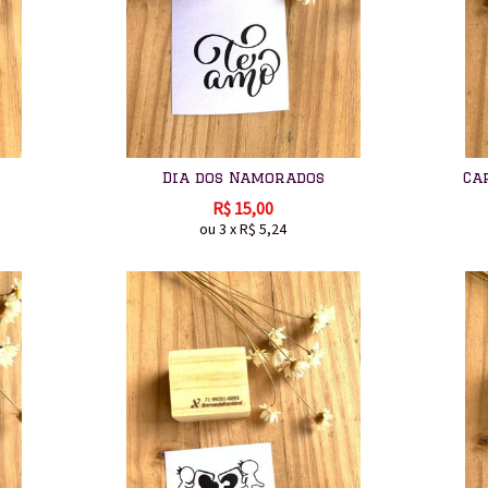
Dia dos Namorados
Ca
R$
15,00
ou
3
x
R$
5,24