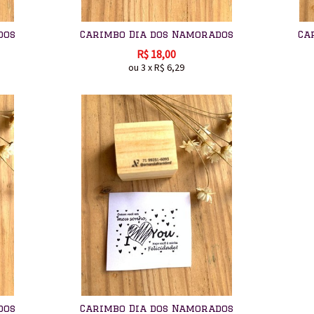
dos
Carimbo Dia dos Namorados
Ca
R$
18,00
ou
3
x
R$
6,29
dos
Carimbo Dia dos Namorados