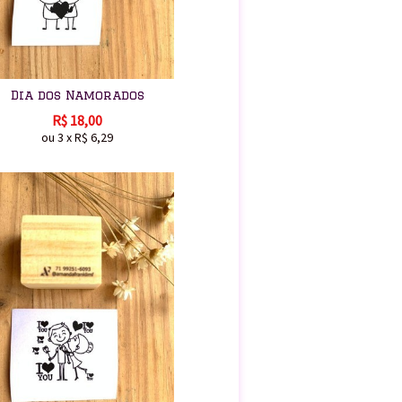
Dia dos Namorados
R$
18,00
ou
3
x
R$
6,29