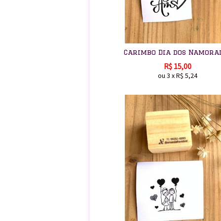
Carimbo Dia dos Namora
R$
15,00
ou
3
x
R$
5,24