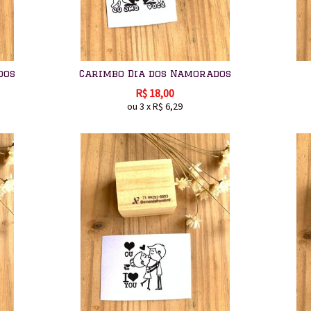
dos
Carimbo Dia dos Namorados
R$
18,00
ou
3
x
R$
6,29