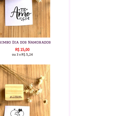
rimbo Dia dos Namorados
R$
15,00
ou
3
x
R$
5,24