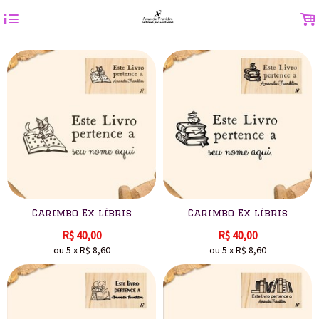
4
.
Carimbo Ex líbris
Carimbo Ex líbris
R$
40,00
R$
40,00
ou
5
x
R$
8,60
ou
5
x
R$
8,60