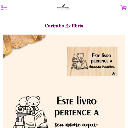
4
.
Carimbo Ex líbris