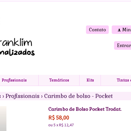
Contato
Min
f
Entrar
Profissionais
Temáticos
Kits
Tintas
s
›
Profissionais
›
Carimbo de bolso - Pocket
Carimbo de Bolso Pocket Trodat.
R$
58,00
ou
5
x
R$
12,47