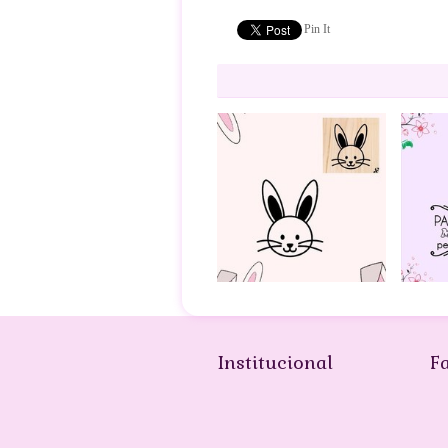
Pin It
Institucional
F